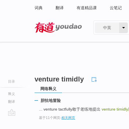
词典
翻译
有道精品课
云笔记
中英
有道 - 网易旗下搜索
venture timidly
目录
网络释义
释义
胆怯地冒险
翻译
... venture tactfully敢于老练地提出
venture timidly
基于11个网页
-
相关网页
go
top