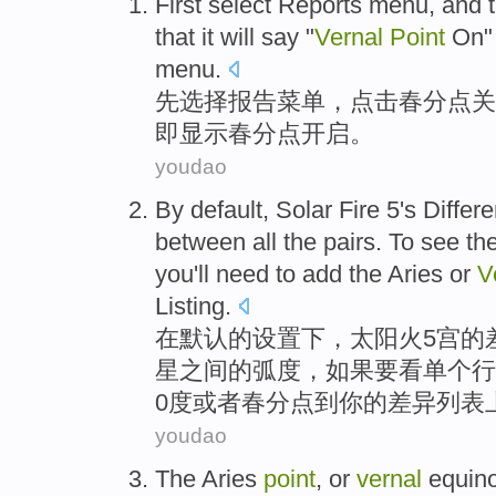
First
select
Reports
menu
, and
that it will say "
Vernal
Point
On
menu.
先
选择
报告
菜单
，
点击
春分点
关
即显示春分点开启。
youdao
By default
,
Solar
Fire
5
's
Differ
between
all
the
pairs.
To
see
th
you
'll need to
add the
Aries
or
V
Listing
.
在
默认的设置下，
太阳
火
5宫
的
星
之间
的
弧度
，如果
要
看
单个
行
0度
或者
春分点
到
你
的差异列表
youdao
The Aries
point
,
or
vernal
equin