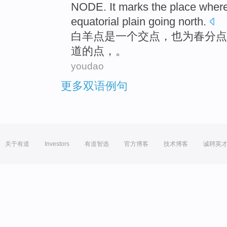
NODE
. It marks the place whe
equatorial
plain going
north
.
白羊
点
是
一个
交点
，
也
为春分点
道的
点，。
youdao
更多双语例句
关于有道
Investors
有道智选
官方博客
技术博客
诚聘英