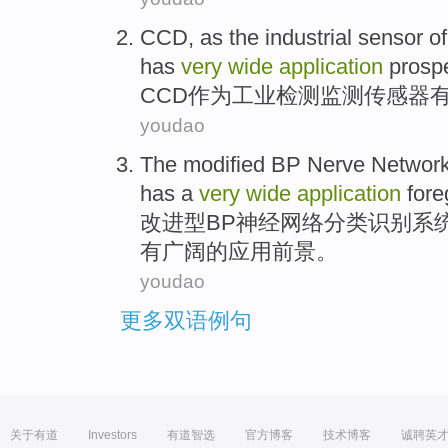
CCD
,
as
the
industrial
sensor
of
has
very
wide
application
prosp
CCD
作为
工业
检测
监测
传感器
youdao
The modified
BP
Nerve
Networ
has a
very
wide
application
for
改进型
BP
神经
网络
分类
识别
系
有
广阔
的
应用
前景
。
youdao
更多双语例句
关于有道
Investors
有道智选
官方博客
技术博客
诚聘英