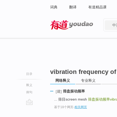
词典
翻译
有道精品课
中
有道 - 网易旗下搜索
vibration frequency of
目录
网络释义
专业释义
释义
筛盘振动频率
[建]
例句
... 筛目screen mesh
筛盘振动频率vibratio
基于18个网页
-
相关网页
go
top