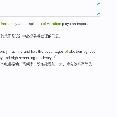
e
frequency
and
amplitude
of
vibration
plays an important
幅
的
关系
是
设计
中必须妥善处理的问题。
iency
machine
and
has
the
advantages
of
electromagnetic
ty
and high
screening
efficiency
.
具有
电磁
振动
、
高
频率
、设备
处理能力
大
、筛分
效率
高等优