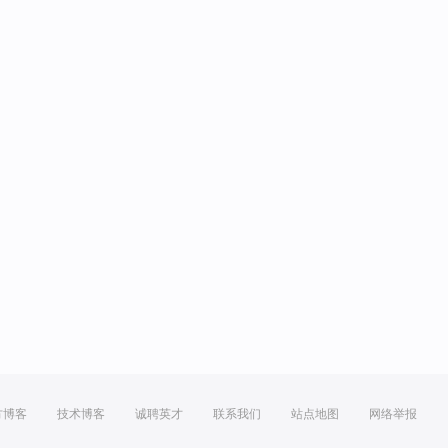
方博客
技术博客
诚聘英才
联系我们
站点地图
网络举报