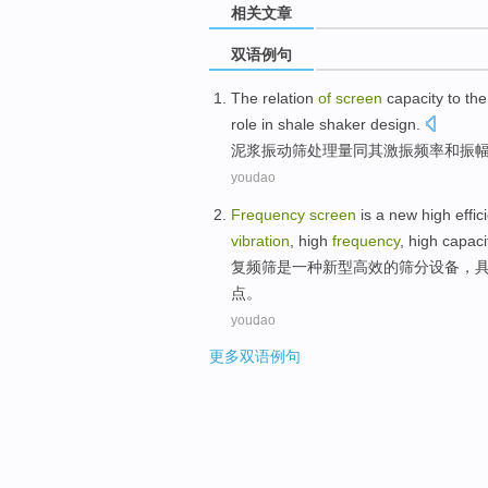
相关文章
双语例句
The
relation
of
screen
capacity to th
role in shale
shaker
design
.
泥浆
振动筛
处理量同其激
振
频率
和
振
youdao
Frequency
screen
is
a
new
high
effic
vibration
,
high
frequency
, high
capaci
复
频
筛
是
一种
新型
高效
的
筛
分
设备
，
点
。
youdao
更多双语例句