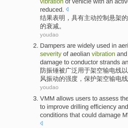
vibration
of
vehicle
with
an acti
reduced
.
结果
表明
，
具有
主动
控制悬架
的
的
衰减
。
youdao
Dampers
are widely
used in
aer
severity
of
aeolian
vibration
and
damage
to conductor strands and
防
振锤
被
广泛
用于
架空
输电线
以
风振动
的
强度，保护架空输电线
youdao
VMM
allows
users
to
assess
th
to
improve
drilling
efficiency
an
conditions
that
could
damage
M