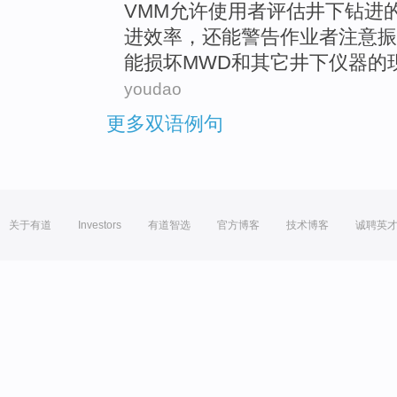
VMM
允许
使用者
评估
井下
钻进
进
效率
，还能
警告
作业者注意振
能
损坏
MWD
和
其它
井下
仪器
的
youdao
更多双语例句
关于有道
Investors
有道智选
官方博客
技术博客
诚聘英