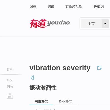
词典
翻译
有道精品课
云笔记
中英
有道 - 网易旗下搜索
vibration severity
目录
释义
振动激烈性
例句
网络释义
专业释义
go
top