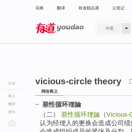
词典
翻译
有道精品课
云笔记
中英
有道 - 网易旗下搜索
vicious-circle theory
目录
网络释义
释义
惡性循环理論
翻译
例句
（二）
惡性循环理論
（
Vicious-
认为经理人的更换会造成公司绩
go
会造成组织成员的紧张及分裂，同