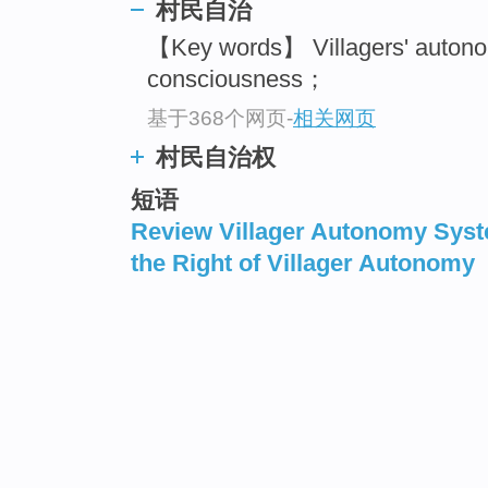
村民自治
【Key words】 Villagers' auton
consciousness；
基于368个网页
-
相关网页
村民自治权
短语
Review Villager Autonomy Sys
the Right of Villager Autonomy