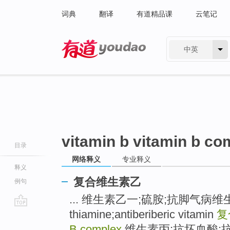
词典
翻译
有道精品课
云笔记
中英
有道 - 网易旗下搜索
vitamin b vitamin b co
目录
网络释义
专业释义
释义
复合维生素乙
例句
... 维生素乙一;硫胺;抗脚气病维生素 
thiamine;antiberiberic vitamin
复
go
top
B complex
维生素丙;抗坏血酸;抗坏血