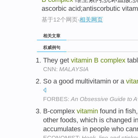
ascorbic acid;antiscorbutic vitami
基于12个网页
-
相关网页
相关文章
权威例句
They get
vitamin
B
complex
tabl
CNN:
MALAYSIA
So a good multivitamin or a
vit
FORBES:
An Obsessive Guide to A
B-complex
vitamin
found in fis
other foods, which is changed i
accumulates in people who can
ECONOMIST:
Hook, line and stinke