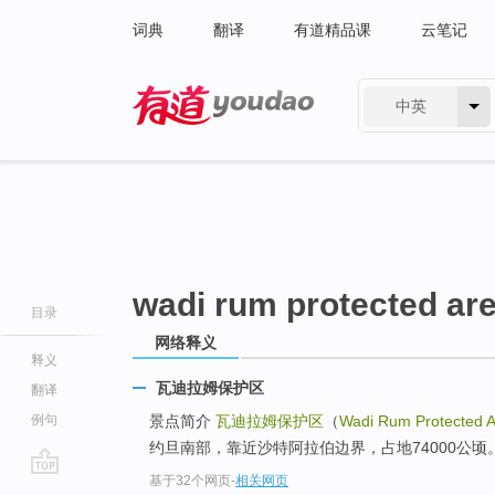
词典
翻译
有道精品课
云笔记
中英
有道 - 网易旗下搜索
wadi rum protected ar
目录
网络释义
释义
瓦迪拉姆保护区
翻译
例句
景点简介
瓦迪拉姆保护区
（
Wadi Rum Protected 
约旦南部，靠近沙特阿拉伯边界，占地74000公顷
基于32个网页
-
相关网页
go