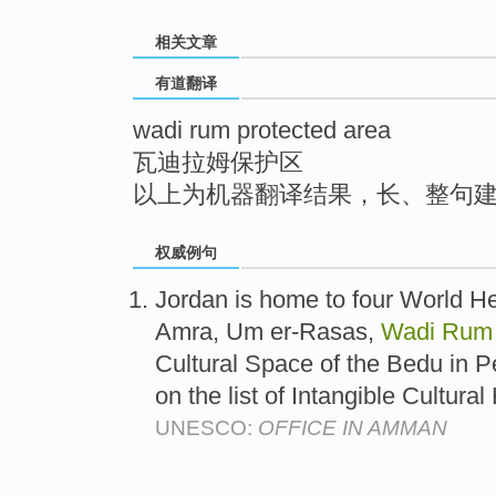
top
相关文章
有道翻译
wadi rum protected area
瓦迪拉姆保护区
以上为机器翻译结果，长、整句
权威例句
Jordan is home to four World He
Amra, Um er-Rasas,
Wadi
Rum
Cultural Space of the Bedu in 
on the list of Intangible Cultura
UNESCO:
OFFICE IN AMMAN