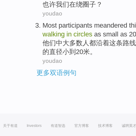
也许
我们
在
绕圈子
？
youdao
Most
participants
meandered
th
walking
in
circles
as
small
as 2
他们中
大多数
人都
沿着
这
条路线
的直径
小
到
20米。
youdao
更多双语例句
关于有道
Investors
有道智选
官方博客
技术博客
诚聘英