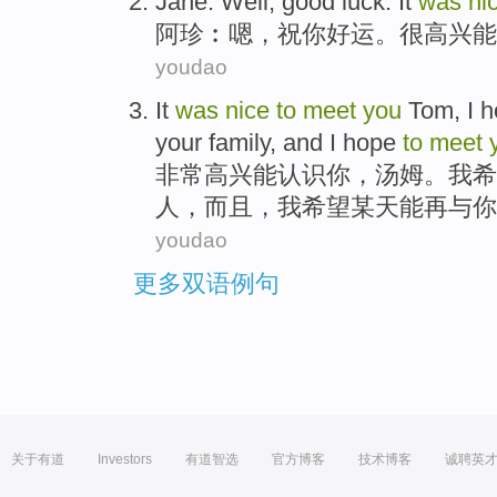
Jane
:
Well
,
good luck
.
It
was
ni
阿珍
︰
嗯
，祝你
好运
。
很
高兴
能
youdao
It
was
nice
to
meet
you
Tom
,
I
h
your
family
, and
I
hope
to
meet
非常
高兴
能
认识
你
，
汤姆
。
我
希
人
，而且，我希望
某
天能再与你
youdao
更多双语例句
关于有道
Investors
有道智选
官方博客
技术博客
诚聘英