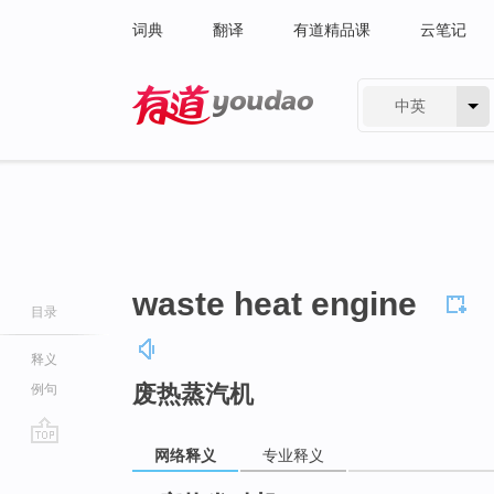
词典
翻译
有道精品课
云笔记
中英
有道 - 网易旗下搜索
waste heat engine
目录
释义
废热蒸汽机
例句
网络释义
专业释义
go
top