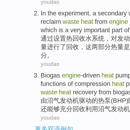
youdao
In the experiment, a secondary
reclaim
waste
heat
from
engine
which
is
a very
important
part
of
通过
设置
热
回收
水
系统
，对
发动
量进行了回收，
这
两
部分
热量
是
分。
youdao
Biogas
engine
-driven
heat
pum
functions
of
compression
heat
p
waste
heat
recovery
from bioga
由
沼气
发动机
驱动
的
热泵
(
BHP
还
能够
充分
回收
利用沼气发动机
youdao
更多双语例句