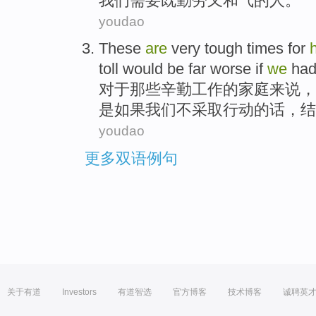
我们
需要
既
勤劳又和气的
人
。
youdao
These
are
very
tough
times
for
toll
would
be
far worse
if
we
had
对于
那些辛勤工作的
家庭来说
，
是
如果
我们
不采取行动的话，
结
youdao
更多双语例句
关于有道
Investors
有道智选
官方博客
技术博客
诚聘英