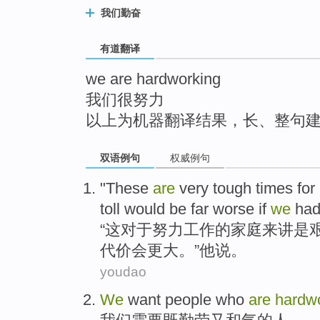
top
我们勤奋
有道翻译
we are hardworking
我们很努力
以上为机器翻译结果，长、整句
双语例句
权威例句
"
These
are
very tough
times
for
toll
would be
far worse
if
we
had
“
这
对于
努力
工作的
家庭
来讲
是
代价
会
更
大。”
他
说
。
youdao
We
want
people who
are
hardw