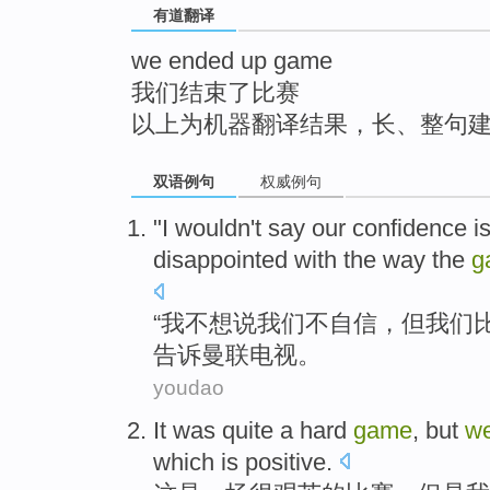
有道翻译
top
we ended up game
我们结束了比赛
以上为机器翻译结果，长、整句
双语例句
权威例句
"
I
wouldn't
say
our
confidence
is
disappointed
with
the
way the
g
“
我
不想
说
我们
不
自信
，
但
我们
告诉
曼联电视
。
youdao
It
was
quite a hard
game
,
but
w
which
is
positive
.