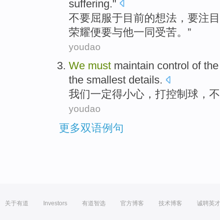
suffering
."
不要
屈服
于
目前
的
想法
，要
注目
荣耀
便
要
与他一同
受苦
。”
youdao
We
must
maintain
control
of
the
the smallest
details.
我们
一定得
小心，打
控制
球
，
不
youdao
更多双语例句
关于有道
Investors
有道智选
官方博客
技术博客
诚聘英