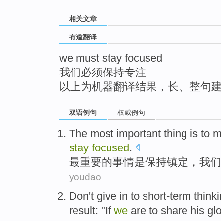
top
相关文章
有道翻译
we must stay focused
我们必须保持专注
以上为机器翻译结果，长、整句
双语例句
权威例句
The most
important
thing
is
to
m
stay
focused
.
最
重要
的事情
是
保持
镇定
，
我们
youdao
Don't
give
in
to
short-term
think
result
: "
If
we
are to share
his
glo