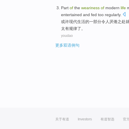
Part
of
the
weariness
of
modern
life
entertained
and fed too
regularly
.
或许
现代
生活
的
一部分
令人厌倦之处
太
有规律
了。
youdao
更多双语例句
关于有道
Investors
有道智选
官