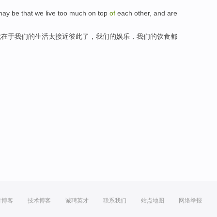
may
be
that
we
live
too
much on top
of
each other
, and are
就
在于
我们
的
生活
太
接近
彼此
了，我们的
娱乐
，我们的饮食都
方博客
技术博客
诚聘英才
联系我们
站点地图
网络举报