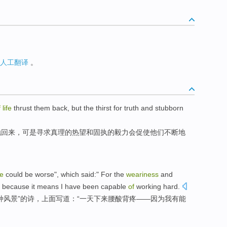
人工翻译
。
f
life
thrust
them
back
,
but
the
thirst
for
truth
and
stubborn
抛
回来
，
可是
寻求
真理
的
热望
和
固执
的毅力会促使他们不断地
fe
could be worse", which said:" For
the
weariness
and
,
because
it means
I
have been
capable
of
working hard
.
种
风景”
的
诗
，上面写道：“
一天
下来腰酸背疼
——
因为
我
有
能