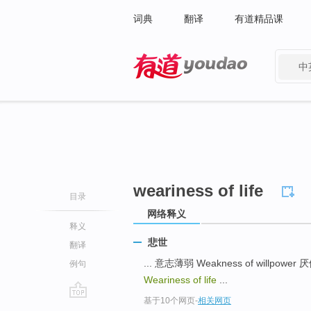
词典
翻译
有道精品课
中
有道 - 网易旗下搜索
weariness of life
目录
网络释义
释义
悲世
翻译
... 意志薄弱 Weakness of willpower 厌倦
例句
Weariness of life
...
基于10个网页
-
相关网页
go