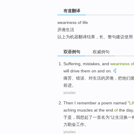
top
有道翻译
weariness of life
厌倦生活
以上为机器翻译结果，长、整句建议使用
双语例句
权威例句
Suffering
,
mistakes
, and
weariness
o
will
drive
them
on and on.
痛苦
、
错误
、对
生活
的
厌倦
，把
他们
前进。
youdao
Then
I
remember
a
poem
named
"
Li
aching
muscles at
the
end
of
the day
于是
，
我
想起了
一首
名为
“让
生活
换
一
力
勤奋工作。
youdao