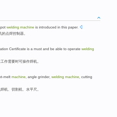
spot
welding
machine
is
introduced
in this paper
.
机的点焊
控制器
。
ation
Certificate
is a
must
and
be
able to operate
welding
在
工作
需要时可操作焊机。
ot-melt
machine
,
angle
grinder
,
welding
machine
,
cutting
电焊机
、
切割机
、
水平尺
。