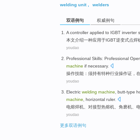
welding unit
,
welders
双语例句
权威例句
A
controller
applied
to
IGBT
inverter
本文
介绍
一种
应用
于
IGBT
逆变式
点
焊
youdao
Professional
Skills
:
Professional
Oper
machine
if necessary
.
操作
技能
：
须
持有特种
行业
操作
证
，
youdao
Electric
welding
machine
,
butt-type
h
machine
,
horizontal ruler
.
电
熔焊
机
、
对接
型
热熔
机、
角
磨机
、
youdao
更多双语例句