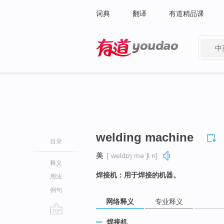
词典
翻译
有道精品课
中
有道 - 网易旗下搜索
welding machine
目录
美
[ˈweldɪŋ məˈʃiːn]
释义
焊接机：用于焊接的机器。
用法
例句
网络释义
专业释义
go
焊接机