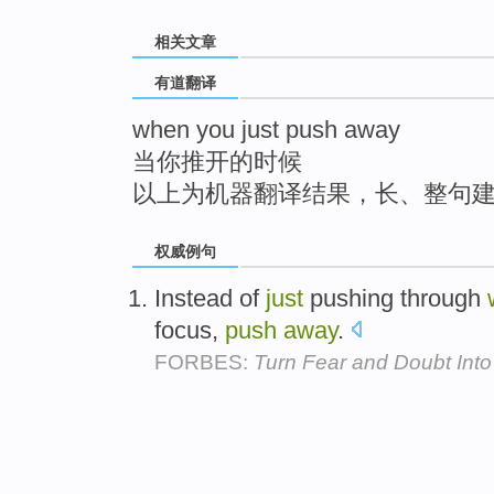
top
相关文章
有道翻译
when you just push away
当你推开的时候
以上为机器翻译结果，长、整句
权威例句
Instead of
just
pushing through
focus,
push
away
.
FORBES:
Turn Fear and Doubt Into 