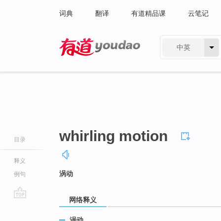
词典
翻译
有道精品课
云笔记
中英
有道 - 网易旗下搜索
whirling motion
目录
释义
涡动
例句
网络释义
go
top
涡动