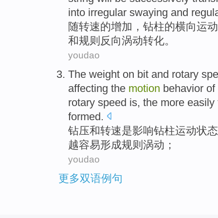
into
irregular swaying
and
regul
随
转速
的
增加
，
钻
柱
的横向
运动
和
规则
反向涡动转化
。
youdao
The weight on bit
and
rotary
sp
affecting
the
motion
behavior
of
rotary
speed
is, the more
easily
formed
.
钻
压
和
转速
是
影响
钻柱
运动
状态
越
容易
形成
规则
涡动
；
youdao
更多双语例句