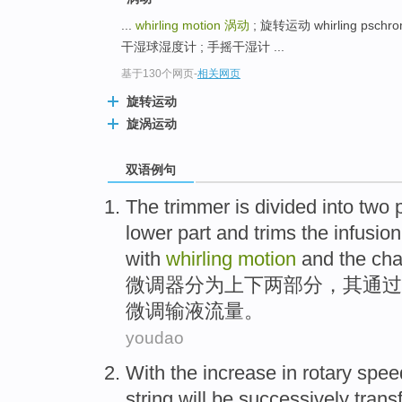
...
whirling motion
涡动
; 旋转运动 whirling pschr
干湿球湿度计 ; 手摇干湿计 ...
基于130个网页
-
相关网页
旋转运动
旋涡运动
双语例句
The
trimmer
is
divided into
two
lower part and
trims the
infusion
with
whirling
motion
and
the
ch
微调
器
分为
上下
两
部分
，
其
通过
微调
输液
流量
。
youdao
With the
increase
in
rotary spee
string
will be successively tran