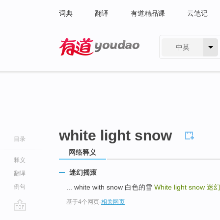
词典
翻译
有道精品课
云笔记
中英
有道 - 网易旗下搜索
white light snow
目录
网络释义
释义
迷幻摇滚
翻译
例句
... white with snow 白色的雪
White light snow
迷
基于4个网页
-
相关网页
go