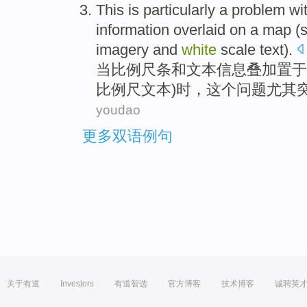
This
is particularly
a
problem
wi
information
overlaid
on a
map
(
imagery
and
white
scale
text).
当
比例尺
条
和
文本
信息
叠加
置于
比例尺文本)时，
这个
问题
尤其
youdao
更多双语例句
关于有道
Investors
有道智选
官方博客
技术博客
诚聘英