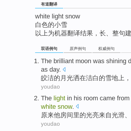
有道翻译
top
white light snow
白色的小雪
以上为机器翻译结果，长、整句
双语例句
原声例句
权威例句
The
brilliant moon was shining
d
as
day
.
皎洁
的
月光洒
在
洁白
的
雪地上
，
youdao
The
light
in
his
room
came from
white
snow
.
原来
他
房间里
的
光亮
来自
光滑
、
youdao