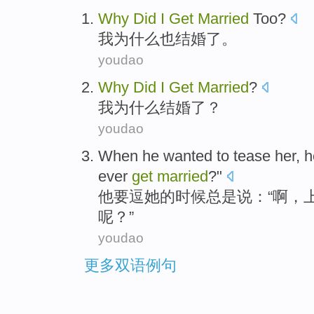
Why
Did
I
Get
Married
Too
?
我
为什么
也
结婚
了。
youdao
Why
Did
I
Get
Married
?
我
为什么
结婚
了？
youdao
When
he
wanted to
tease
her
, 
ever
get
married
?"
他
要
逗
她
的
时候
总是
说
：“
啊
，
呢？”
youdao
更多双语例句