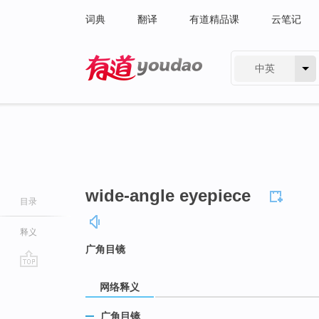
词典
翻译
有道精品课
云笔记
中英
有道 - 网易旗下搜索
wide-angle eyepiece
目录
释义
广角目镜
go
网络释义
top
广角目镜