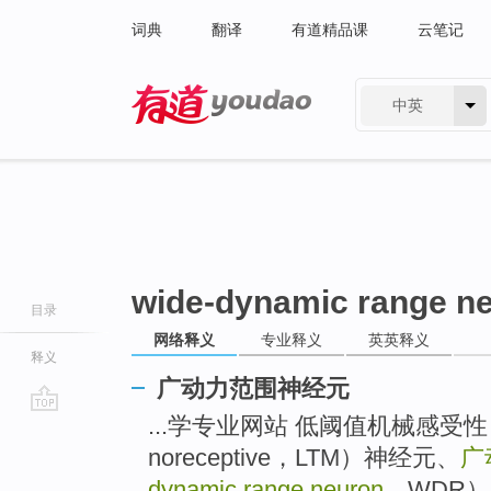
词典
翻译
有道精品课
云笔记
中英
有道 - 网易旗下搜索
wide-dynamic range n
目录
网络释义
专业释义
英英释义
释义
广动力范围神经元
...学专业网站 低阈值机械感受性 （low
go
top
noreceptive，LTM）神经元、
广
dynamic range neuron
，WDR