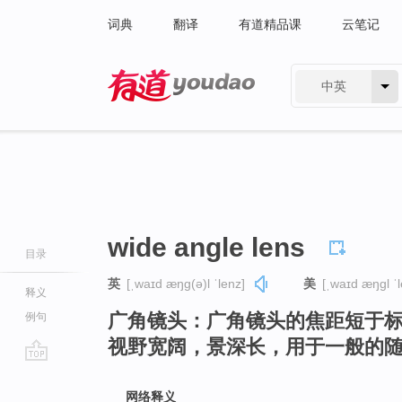
词典
翻译
有道精品课
云笔记
中英
有道 - 网易旗下搜索
wide angle lens
目录
英
[ˌwaɪd æŋɡ(ə)l ˈlenz]
美
[ˌwaɪd æŋɡl ˈl
释义
广角镜头：广角镜头的焦距短于
例句
视野宽阔，景深长，用于一般的
go
top
网络释义