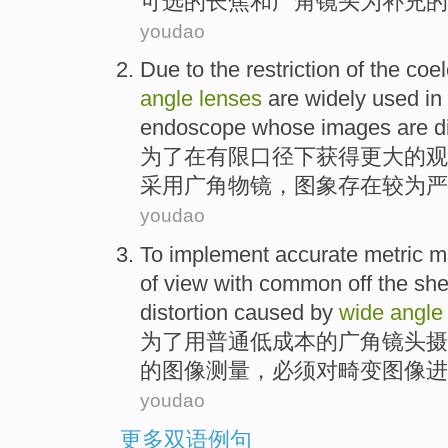
可选
的长焦
和
广角
镜头
为
补充
的
youdao
Due
to
the
restriction
of
the coe
angle
lenses
are
widely
used in
endoscope
whose
images
are d
为了
在
有限口径下获得更大
的
观
采用
广角
物镜
，
图象
存在
较为严
youdao
To
implement
accurate
metric
m
of
view
with
common
off the she
distortion caused
by
wide
angl
为了
用
普通
低成本
的
广角
镜头
摄
的
图像
测量
，
必须
对
畸变
图像
进
youdao
更多双语例句