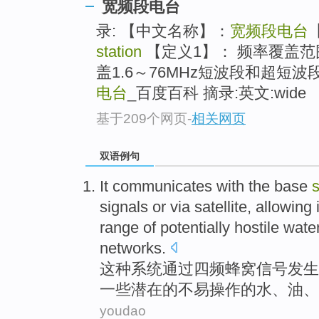
宽频段电台
录: 【中文名称】：
宽频段电台
station
【定义1】： 频率覆盖
盖1.6～76MHz短波段和超短波
电台
_百度百科 摘录:英文:wide
基于209个网页
-
相关网页
双语例句
It
communicates with the
base
s
signals
or
via
satellite
, allowing 
range
of
potentially
hostile
wate
networks.
这种
系统
通过
四
频
蜂窝
信号
发生
一些潜在
的
不易操作
的
水
、
油
、
youdao