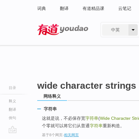
词典
翻译
有道精品课
云笔记
中英
有道 - 网易旗下搜索
wide character strings
目录
网络释义
释义
字符串
翻译
例句
这就是说，不必保存宽
字符串
(
Wide Character Str
个零就可以将它们从普通
字符串
重新构造。
基于8个网页
-
相关网页
go