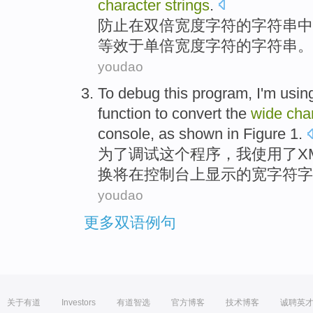
character
strings
.
防止
在
双倍
宽度
字符
的
字符串
中
等效
于
单
倍宽度字符的字符串。
youdao
To
debug
this
program
,
I'm
usin
function
to
convert
the
wide
cha
console
,
as shown in Figure
1
.
为了
调试
这个
程序
，
我
使用
了
X
换将
在
控制
台上
显示
的
宽
字符
字
youdao
更多双语例句
关于有道
Investors
有道智选
官方博客
技术博客
诚聘英