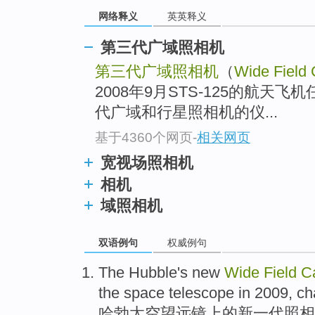
网络释义
英英释义
第三代广域照相机
第三代广域照相机
（
Wide Field
2008年9月STS-125的航
代广域和行星照相机的仪...
基于4360个网页
-
相关网页
宽视场照相机
相机
域照相机
双语例句
权威例句
The Hubble
's
new
Wide
Field
C
the
space
telescope
in 2009,
ch
哈勃
太空
望远镜
上
的
新
一代
照相