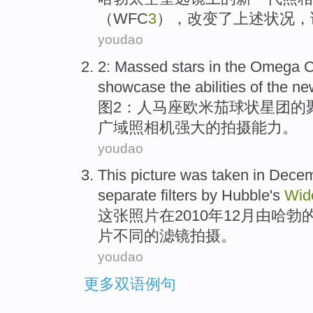
（
WFC
3
），
改变
了上述状况，该
youdao
2
:
Massed
stars
in
the
Omega Ce
showcase
the
abilities
of
the
ne
图2
：
人马座
欧米茄
球状星团
的
广域
照相机
强大
的
拍摄
能力
。
youdao
This
picture
was
taken
in
Decem
separate
filters
by
Hubble
's
Wid
这
张照片
在
2010年
12月
由
哈勃
片
不同
的
滤镜
拍摄
。
youdao
更多双语例句