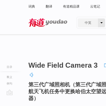
词典
翻译
有道精品课
云笔记
中英
有道 - 网易旗下搜索
Wide Field Camera 3
目录
释义
第三代广域照相机（第三代广域照相机
例句
航天飞机任务中更换哈伯太空望
器）
go
top