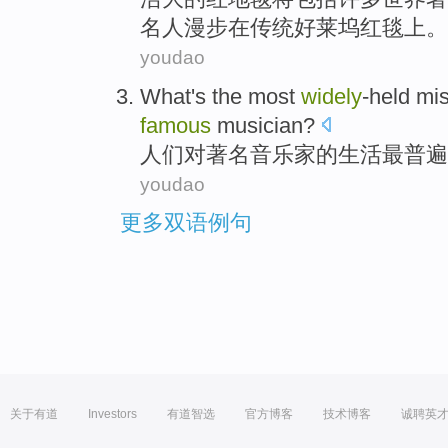
名人
漫步
在
传统
好莱坞
红
毯上。
youdao
What
's
the most
widely
-held
mi
famous
musician
?
人们对
著名
音乐家
的
生活
最
普遍
youdao
更多双语例句
关于有道
Investors
有道智选
官方博客
技术博客
诚聘英