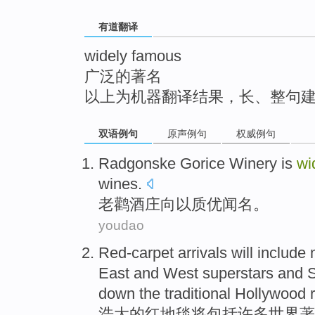
top
有道翻译
widely famous
广泛的著名
以上为机器翻译结果，长、整句
双语例句
原声例句
权威例句
Radgonske Gorice
Winery
is
wi
wines.
老
鹳
酒庄
向以质优
闻名
。
youdao
Red-carpet
arrivals
will
include
East
and West
superstars
and
S
down
the
traditional
Hollywood
浩大的
红地毯
将
包括
许多
世界
著