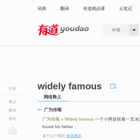
词典
翻译
有道精品课
云笔记
中英
有道 - 网易旗下搜索
widely famous
目录
网络释义
释义
广为传颂
翻译
例句
广为传颂
»
Widely famous
一个小男孩抓着一支冰激凌找到他
found his father ..
基于12个网页
-
相关网页
go