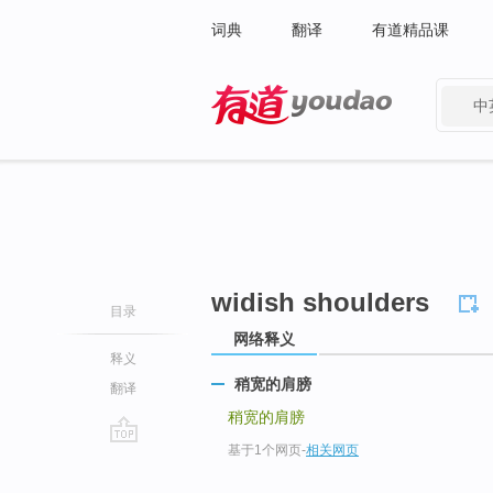
词典
翻译
有道精品课
中
有道 - 网易旗下搜索
widish shoulders
目录
网络释义
释义
稍宽的肩膀
翻译
稍宽的肩膀
基于1个网页
-
相关网页
go
top