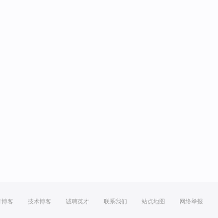
方博客
技术博客
诚聘英才
联系我们
站点地图
网络举报