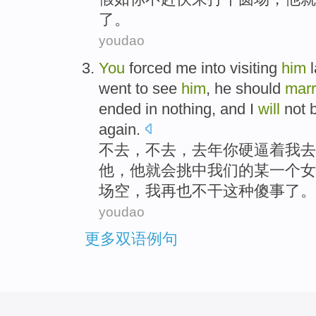
了。
youdao
You
forced
me
into
visiting
him
went to
see
him
,
he
should
marr
ended
in nothing
, and
I
will
not 
again
.
不
去
，不
去
，
去年
你
硬逼着
我
去
他
，他就会挑中我们的
某
一个
女
场空，我再也不干
这种
傻事了。
youdao
更多双语例句