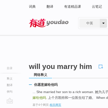
词典
翻译
有道精品课
云笔记
中英
有道 - 网易旗下搜索
will you marry him
目录
网络释义
释义
你愿意嫁给他吗
翻译
例句
... She married her son to a rich wom
嫁给他吗
. 上个月凯特和一位医生结了婚。 When did h
基于4个网页
-
相关网页
go