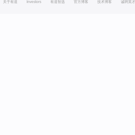
关于有道
Investors
有道智选
官方博客
技术博客
诚聘英