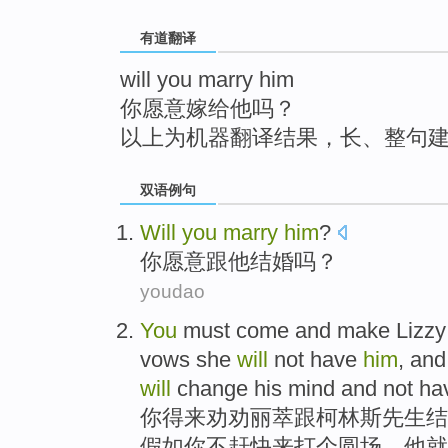
top
有道翻译
will you marry him
你愿意嫁给他吗？
以上为机器翻译结果，长、整句
双语例句
Will
you
marry
him
?
你
愿意跟
他
结婚
吗？
youdao
You
must come and make Lizzy
vows she
will
not
have
him
,
and 
will
change
his mind
and
not
ha
你
得来
劝劝
丽萃跟
柯林斯
先生
结
假如
你
不
赶快
来打个圆场，
他
就