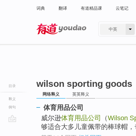
词典
翻译
有道精品课
云笔记
中英
有道 - 网易旗下搜索
wilson sporting goods
目录
网络释义
英英释义
释义
体育用品公司
例句
威尔逊
体育用品公司
（
Wilson S
够适合大多儿童佩带的棒球帽，
go
top