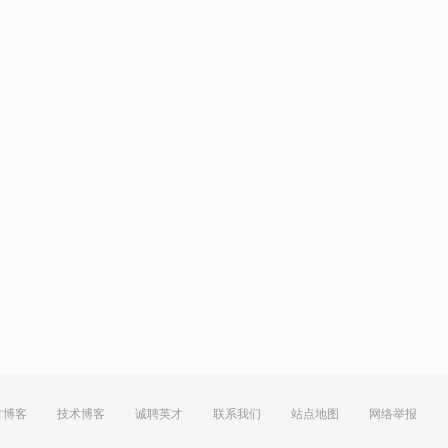
方博客
技术博客
诚聘英才
联系我们
站点地图
网络举报