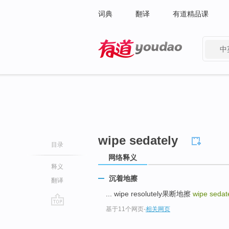
词典
翻译
有道精品课
中
有道 - 网易旗下搜索
wipe sedately
目录
网络释义
释义
沉着地擦
翻译
... wipe resolutely果断地擦
wipe sedat
基于11个网页
-
相关网页
go
top