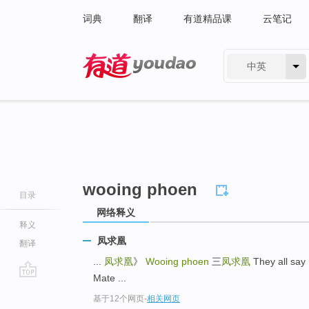
词典
翻译
有道精品课
云笔记
中英
有道 - 网易旗下搜索
wooing phoen
目录
网络释义
释义
凤求凰
翻译
...
凤求凰
》
Wooing phoen
三
凤求凰
They all sa
Mate ...
go
基于12个网页
-
相关网页
top