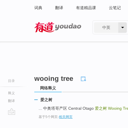
词典
翻译
有道精品课
云笔记
中英
有道 - 网易旗下搜索
wooing tree
目录
网络释义
释义
爱之树
翻译
... 中奥塔哥产区 Central Otago
爱之树
Wooing Tr
基于5个网页
-
相关网页
go
top