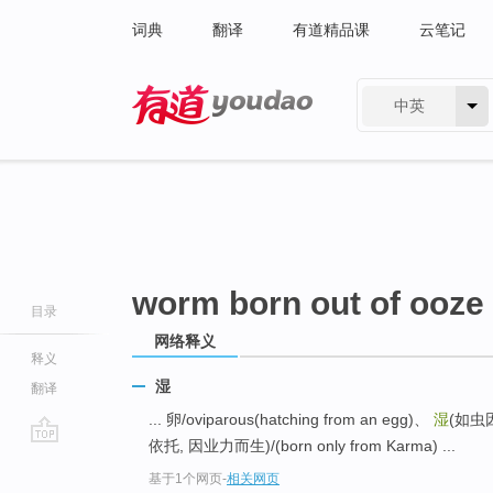
词典
翻译
有道精品课
云笔记
中英
有道 - 网易旗下搜索
worm born out of ooze
目录
网络释义
释义
湿
翻译
... 卵/oviparous(hatching from an egg)、
湿
(如虫
依托, 因业力而生)/(born only from Karma) ...
go
基于1个网页
-
相关网页
top