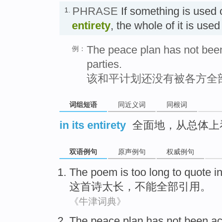
PHRASE
If something is used 
1.
entirety
, the whole of it is us
The peace plan has not been 
例：
parties.
该和平计划还没有被各方全
词组短语
同近义词
同根词
in its entirety
全面地，从总体上
双语例句
原声例句
权威例句
The
poem
is too
long
to
quote
i
这
首诗
太
长
，不能
全部
引用
。
《牛津词典》
The
peace
plan
has
not been
ac