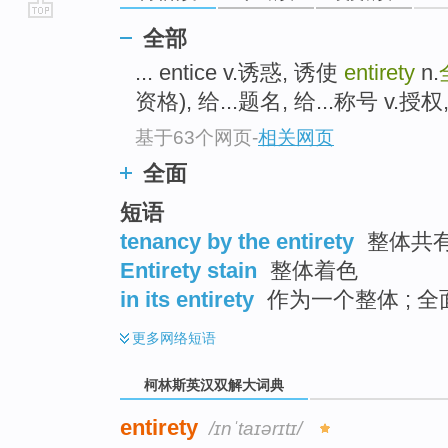
go
全部
top
... entice v.诱惑, 诱使
entirety
n.
资格), 给...题名, 给...称号 v.授权,
基于63个网页
-
相关网页
全面
短语
tenancy by the entirety
整体共有
Entirety stain
整体着色
in its entirety
作为一个整体 ; 全面
更多
网络短语
柯林斯英汉双解大词典
entirety
/ɪnˈtaɪərɪtɪ/