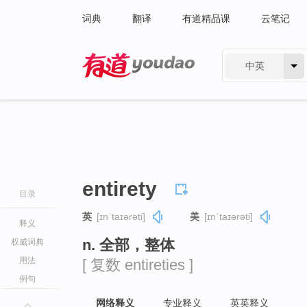
词典
翻译
有道精品课
云笔记
中英
有道 - 网易旗下搜索
entirety
目录
英
[ɪnˈtaɪərəti]
美
[ɪnˈtaɪərəti]
释义
n. 全部，整体
权威词典
用法
[ 复数 entireties ]
例句
网络释义
专业释义
英英释义