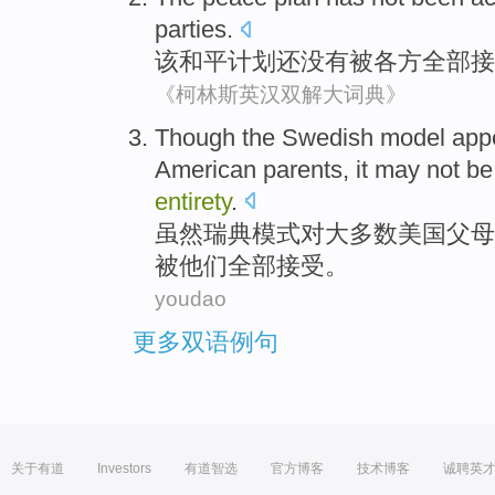
parties
.
该
和平
计划
还
没有
被
各方
全部
接
《柯林斯英汉双解大词典》
Though
the Swedish
model
app
American
parents
,
it
may
not be
entirety
.
虽然
瑞典
模式
对
大多数
美国
父母
被他们全部
接受
。
youdao
更多双语例句
关于有道
Investors
有道智选
官方博客
技术博客
诚聘英