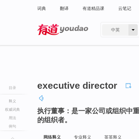
词典
翻译
有道精品课
云笔记
中英
有道 - 网易旗下搜索
executive director
目录
释义
执行董事：是一家公司或组织中
权威词典
用法
的组织者。
例句
网络释义
专业释义
英英释义