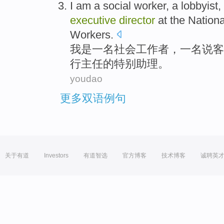
I
am
a
social
worker
, a
lobbyist
,
executive
director
at
the
Nationa
Workers
.
我
是
一
名
社会
工作者
，一名
说客
行
主任
的
特别
助理
。
youdao
更多双语例句
关于有道
Investors
有道智选
官方博客
技术博客
诚聘英