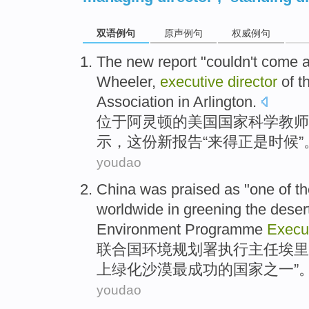
双语例句
原声例句
权威例句
The
new
report
"couldn't
come
a
Wheeler
,
executive
director
of
t
Association
in Arlington
.
位于
阿灵顿
的
美国
国家
科学
教师
示
，这份
新
报告
“
来得正是
时候
”
youdao
C
hina was praised as "one of t
worldwide in greening the deser
Environment Programme
Execu
联
合国环境规划署执行主任埃里
上绿化沙漠最成功的国家之一”
youdao