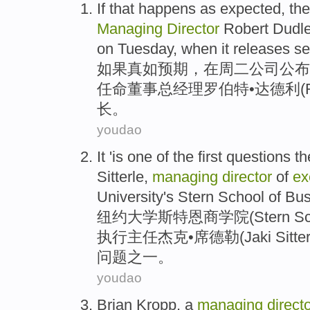
If
that happens
as
expected
, th
Managing
Director
Robert
Dudl
on Tuesday
,
when
it
releases
s
如果
真
如
预期
，在
周二
公司
公布
任命
董事
总经理
罗伯特
•
达
德利(Ro
长
。
youdao
It
'
is
one
of
the
first
questions
th
Sitterle
,
managing
director
of
ex
University
's Stern
School
of
Bus
纽约
大学
斯
特
恩商学院(Stern
Sc
执行
主任
杰克•席德勒(
Jaki
Sitte
问题
之一
。
youdao
Brian
Kropp
, a
managing
direct