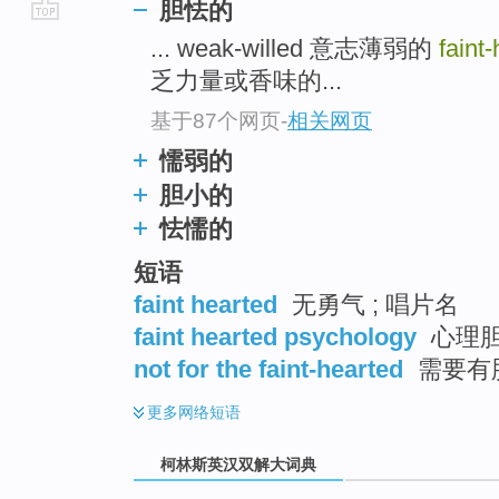
胆怯的
go
... weak-willed 意志薄弱的
faint
top
乏力量或香味的...
基于87个网页
-
相关网页
懦弱的
胆小的
怯懦的
短语
faint hearted
无勇气 ; 唱片名
faint hearted psychology
心理
not for the faint-hearted
需要有
更多
网络短语
柯林斯英汉双解大词典