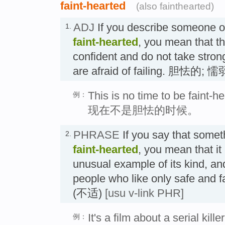
faint-hearted
(also fainthearted)
ADJ
If you describe someone or
1.
faint-hearted
, you mean that th
confident and do not take stron
are afraid of failing. 胆怯的; 
This is no time to be faint-he
例：
现在不是胆怯的时候。
PHRASE
If you say that somet
2.
faint-hearted
, you mean that it
unusual example of its kind, and
people who like only safe and 
(不适)
[usu v-link PHR]
It's a film about a serial kill
例：