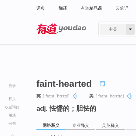
词典
翻译
有道精品课
云笔记
中英
有道 - 网易旗下搜索
faint-hearted
目录
英
[ˌfeɪnt ˈhɑːtɪd]
美
[ˌfeɪnt ˈhɑːrtɪd]
释义
adj. 怯懦的；胆怯的
权威词典
用法
例句
网络释义
专业释义
英英释义