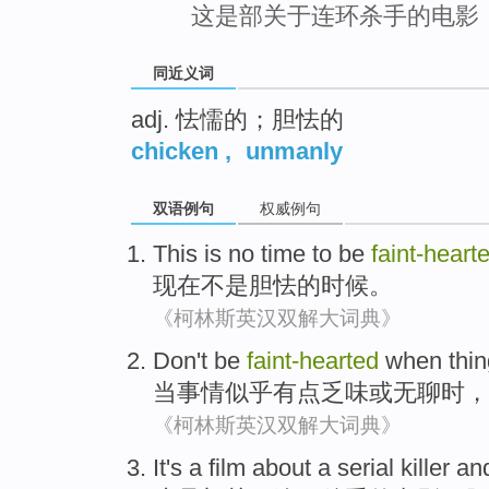
这是部关于连环杀手的电影
同近义词
adj. 怯懦的；胆怯的
chicken
,
unmanly
双语例句
权威例句
This is
no
time
to be
faint-heart
现在
不是
胆怯
的
时候
。
《柯林斯英汉双解大词典》
Don
't be
faint-hearted
when
thi
当
事情
似乎
有点
乏味
或
无聊
时，
《柯林斯英汉双解大词典》
It
's
a film
about
a serial
killer
and