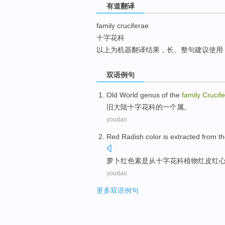
有道翻译
top
family cruciferae
十字花科
以上为机器翻译结果，长、整句建议使用
双语例句
Old
World genus
of the
family
Crucif
旧
大陆
十字花科
的
一个属。
youdao
Red
Radish
color is
extracted
from
th
萝卜
红色素
是从
十字花科
植物红皮红
youdao
更多双语例句