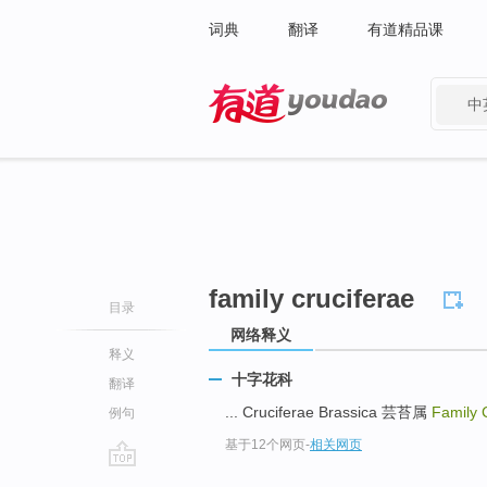
词典
翻译
有道精品课
中
有道 - 网易旗下搜索
family cruciferae
目录
网络释义
释义
十字花科
翻译
... Cruciferae Brassica 芸苔属
Family 
例句
基于12个网页
-
相关网页
go