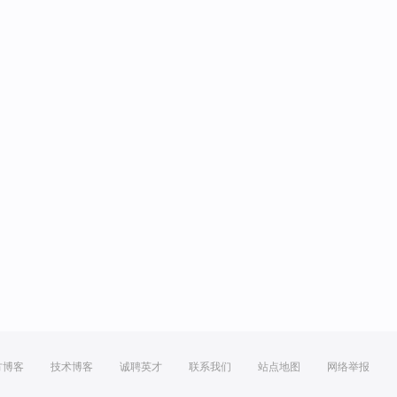
方博客
技术博客
诚聘英才
联系我们
站点地图
网络举报