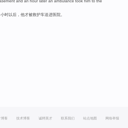
basement
and
an
hour
later
an ambulance took
him
to the
个
小时
以后
，他才被救护车送进医院。
方博客
技术博客
诚聘英才
联系我们
站点地图
网络举报