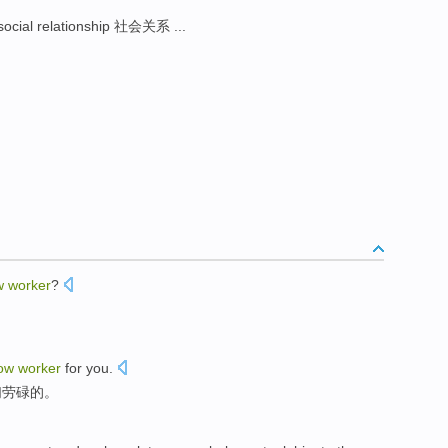
ocial relationship 社会关系 ...
ow
worker
?
low
worker
for
you
.
们劳碌的。