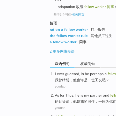
... adaptation 改编
fellow worker
同事
s
基于2个网页
-
相关网页
短语
rat on a fellow worker
打小报告
the fellow worker rule
其他员工过失
a fellow worker
同事
更多
网络短语
双语例句
权威例句
I
ever
guessed
, is
he
perhaps
a
fell
我
曾
猜想
，
他
也许
是一
位
工友
吧？
youdao
As
for Titus
,
he
is
my
partner
and
fel
论
到
提多，
他
是
我
的同伴
，
一同
为
你
youdao