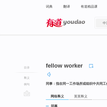
词典
翻译
有道精品课
中
有道 - 网易旗下搜索
fellow worker
目录
释义
同事：指在同一工作场所或组织中共同工
例句
网络释义
英英释义
go
top
同事