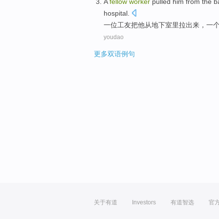
A
fellow
worker
pulled
him
from
the 
hospital.
一
位
工友
把
他
从
地下室
里拉出来，
一
youdao
更多双语例句
关于有道
Investors
有道智选
官