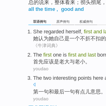
总的说来，整体看来；彻头彻尾
all the time
,
good and
双语例句
原声例句
权威例句
She
regarded
herself
,
first
and
l
她
认为
她自己
是
一
个不折不扣的
《牛津词典》
The
first
one is
first
and
last
bor
首先
应该是老大与
老小
。
youdao
The two
interesting
points here 
第
一句
和
最后
一句有点儿
意思
。
youdao