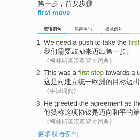
第一步，首要步骤
first move
双语例句
原声例句
权威例句
We
need a
push
to
take
the
first
我们
需要
鼓励
来
迈出
第
一步
。
《柯林斯英汉双解大词典》
This
was
a
first
step
towards
a
u
这
是
向建立
统一欧洲的目标迈出
《牛津词典》
He
greeted
the agreement
as
t
他
赞称
这项
协议
是
迈向
和平的
第
《柯林斯英汉双解大词典》
更多双语例句