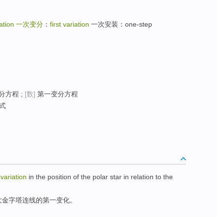
iation
一次变分
：
first variation
一次安装：one-step
分方程 ;
[数]
第一变分方程
式
variation
in
the
position
of the
polar
star in relation
to
the
大
金字塔连线
的
第一
变化
。