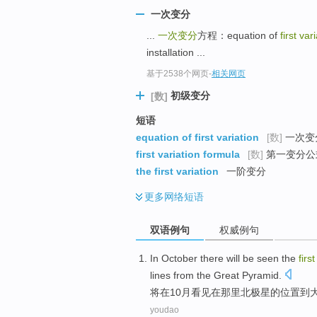
一次变分
...
一次变分
方程：equation of
first var
installation ...
基于2538个网页
-
相关网页
初级变分
[数]
短语
equation of first variation
[数]
一次变
first variation formula
[数]
第一变分公
the first variation
一阶变分
更多
网络短语
双语例句
权威例句
In
October
there
will be
seen
the
first
lines from the
Great
Pyramid
.
将
在
10月
看见
在
那里
北极星
的
位置
到
youdao