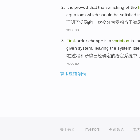
It is
proved
that the
vanishing
of
the
f
equations
which should be
satisfied
i
证明了
泛
函
j
的
一次
变
分为零
相当于
满
youdao
First
-order
change
is a
variation
in
th
given
system
,
leaving the
system
itse
l
在
过程
和
步骤
已经
确定的
给定
系统
中
youdao
更多双语例句
关于有道
Investors
有道智选
官