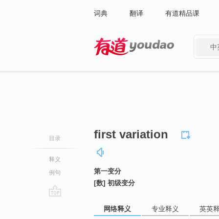
词典
翻译
有道精品课
中
有道 - 网易旗下搜索
first variation
目录
释义
第一变分
例句
[数] 初级变分
go
网络释义
专业释义
英英
top