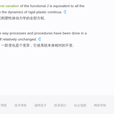
irst
variation
of the
functional
J
is
equivalent
to
all the
n the
dynamics
of
rigid-plastic
continua.
足
刚塑性体
动力学
的
全部
方程
。
e way
processes
and
procedures
have been
done
in
a
lf
relatively
unchanged
.
，
一
阶
变化
是个
变异
，它
使
系统
本身
相对
的
不变
。
方博客
技术博客
诚聘英才
联系我们
站点地图
网络举报