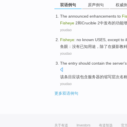
双语例句
原声例句
权威
The
announced
enhancements
to
Fi
Fisheye
2
和
Crucible
2中
发布
的功能
youdao
Fisheye
:
no
known
USES
,
except to
i
鱼眼
：
没有
已知
用途
，
除了
在
摄影
教
youdao
The
entry
should
contain
the
server
's
该
条目
应该
包含
服务器
的
缩写
层次
名
youdao
更多双语例句
关于有道
Investors
有道智选
官