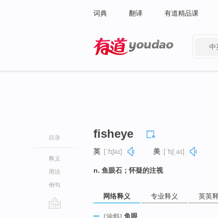
词典
翻译
有道精品课
中
有道 - 网易旗下搜索
fisheye
目录
英
[ˈfɪʃaɪ]
美
[ˈfɪʃˌaɪ]
释义
n. 鱼眼石；怀疑的注视
用法
例句
网络释义
专业释义
英英
go
鱼眼
[涂料]