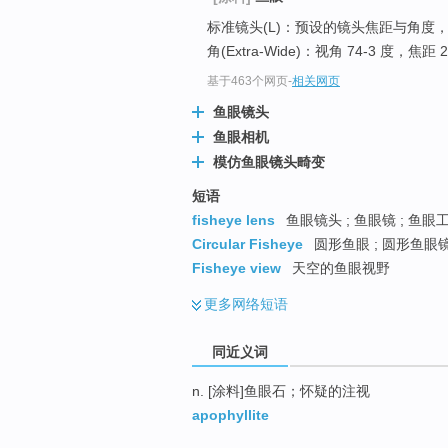
top
标准镜头(L)：预设的镜头焦距与角度
角(Extra-Wide)：视角 74-3 度，焦距 
基于463个网页
-
相关网页
鱼眼镜头
鱼眼相机
模仿鱼眼镜头畸变
短语
fisheye lens
鱼眼镜头 ; 鱼眼镜 ; 鱼眼工
Circular Fisheye
圆形鱼眼 ; 圆形鱼眼
Fisheye view
天空的鱼眼视野
更多
网络短语
同近义词
n. [涂料]鱼眼石；怀疑的注视
apophyllite