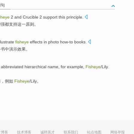
例句
sheye
2
and
Crucible
2
support
this
principle
.
增强
都
支持
这
一原则
。
llustrate
fisheye
effects
in
photo
how-to
books
.
科书
中演示
效果
。
abbreviated
hierarchical
name
,
for example
,
Fisheye
/
Lily
.
称
，
例如
Fisheye
/
Lily
。
方博客
技术博客
诚聘英才
联系我们
站点地图
网络举报