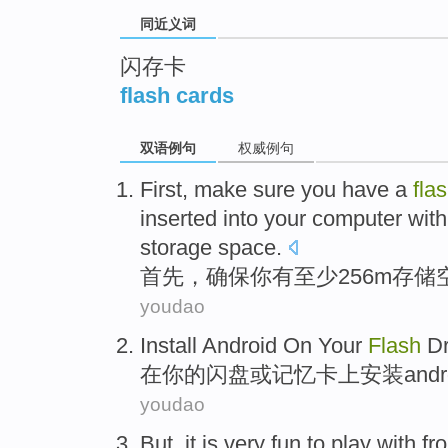
同近义词
闪存卡
flash cards
双语例句
权威例句
First
,
make sure
you
have a
fla
inserted into your computer wit
storage
space
.
首先
，
确保
你
有
至少256
m
存储
youdao
Install
Android
On
Your
Flash
Dr
在
你
的
闪盘
或
记忆
卡上
安装
andr
youdao
But
, it
is very
fun
to play with
fr