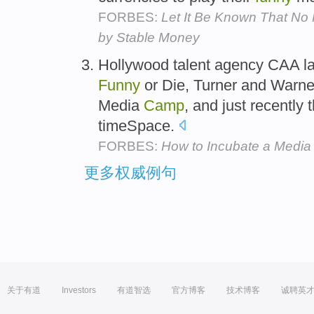
FORBES:
Let It Be Known That No 
by Stable Money
Hollywood talent agency CAA l
Funny
or Die, Turner and Warner
Media
Camp
, and just recentl
timeSpace.
FORBES:
How to Incubate a Media
更多权威例句
关于有道
Investors
有道智选
官方博客
技术博客
诚聘英