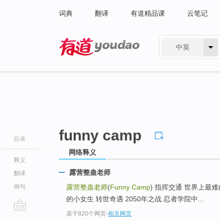
词典
翻译
有道精品课
云笔记
中英
有道 - 网易旗下搜索
funny camp
目录
网络释义
释义
露营整蛊老师
翻译
例句
露营整蛊老师
(
Funny Camp
) 指挥交通 世界上最
的小女生 转世奇遇 2050年之战 忍者学院中...
基于820个网页
-
相关网页
go