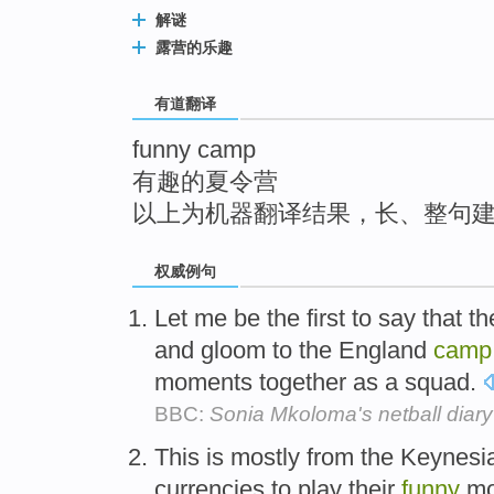
top
解谜
露营的乐趣
有道翻译
funny camp
有趣的夏令营
以上为机器翻译结果，长、整句
权威例句
Let me be the first to say that t
and gloom to the England
camp
moments together as a squad.
BBC:
Sonia Mkoloma's netball diary
This is mostly from the Keynes
currencies to play their
funny
mo