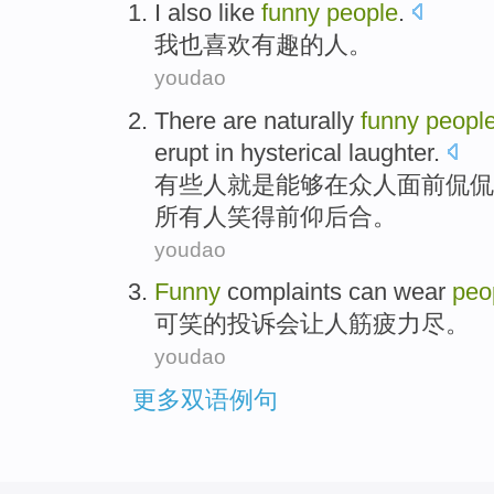
I
also
like
funny
people
.
我
也
喜欢
有趣的
人
。
youdao
There
are naturally
funny
peopl
erupt
in
hysterical
laughter
.
有些
人
就是能够
在
众人面前侃侃
所有人笑得前仰后合。
youdao
Funny
complaints
can
wear
peo
可笑的
投诉
会
让
人筋疲力尽
。
youdao
更多双语例句