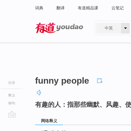
词典
翻译
有道精品课
云笔记
中英
有道 - 网易旗下搜索
funny people
目录
释义
有趣的人：指那些幽默、风趣、
例句
网络释义
go
top