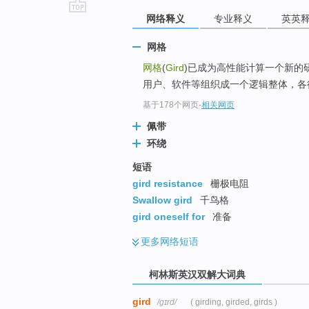
网络释义
专业释义
英英
go
top
网格
网格
(
Gird
)已成为高性能计算一个新的
用户、软件等组织成一个逻辑整体，各行
基于178个网页
-
相关网页
佩带
环绕
短语
gird resistance
栅极电阻
Swallow gird
千鸟格
gird oneself for
准备
更多
网络短语
柯林斯英汉双解大词典
gird
/ɡɪrd/
( girding, girded, girds )