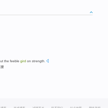
but the feeble
gird
on
strength
.
束腰