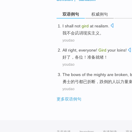
双语例句
权威例句
I
shall not
gird
at
realism
.
我
不会
讥诮
现实主义
。
youdao
All right
,
everyone
!
Gird
your loins
!
好
了，
各位
！
准备
就绪！
youdao
The
bows
of
the
mighty
are
broken
, 
勇士
的
弓
都
已折断
，跌倒
的
人以力量
youdao
更多双语例句