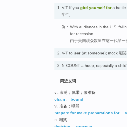
1.
V-T
If you
gird
yourself
for
a battle
学性]
例：
With audiences in the U.S. falling
for recession.
由于美国观众数量在这一代第一
2.
V-T
to jeer (at someone); mock 嘲笑
3.
N-COUNT
a hoop, especially a 
同近义词
vt. 束缚；佩带；做准备
chain
,
bound
vi. 准备；嘲骂
prepare for make preparations for
,
c
n. 嘲笑
derision
,
sarcasm