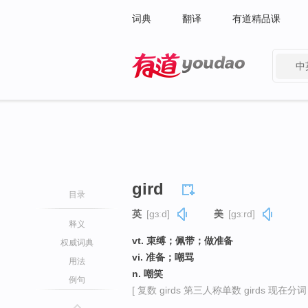
词典
翻译
有道精品课
中
有道 - 网易旗下搜索
gird
目录
英
[ɡɜːd]
美
[ɡɜːrd]
释义
vt. 束缚；佩带；做准备
权威词典
vi. 准备；嘲骂
用法
n. 嘲笑
例句
[ 复数 girds 第三人称单数 girds 现在分词 gi