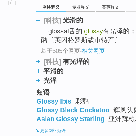
网络释义
专业释义
英英释义
go
top
光滑的
[科技]
... glossal舌的
glossy
有光泽的
酪〔英因格罗斯忒市特产〕 ...
基于505个网页
-
相关网页
有光泽的
[科技]
平滑的
光泽
短语
Glossy Ibis
彩鹮
Glossy Black Cockatoo
辉凤头鹦
Asian Glossy Starling
亚洲辉椋鸟
更多
网络短语