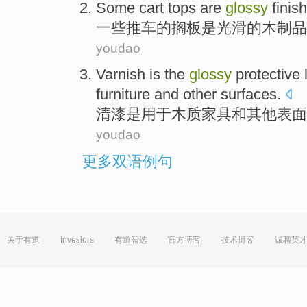
Some
cart tops
are
glossy
fini
一些
推车
的搁板
是
光滑的
木制品
youdao
Varnish
is
the
glossy
protective 
furniture
and
other
surfaces
.
清漆
是
用于
木质
家具
和
其他
表面
youdao
更多双语例句
关于有道
Investors
有道智选
官方博客
技术博客
诚聘英