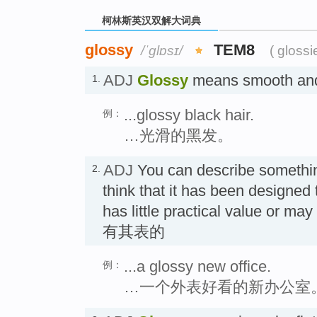
柯林斯英汉双解大词典
glossy
TEM8
/ˈɡlɒsɪ/
( glossi
ADJ
Glossy
means smooth an
1.
...glossy black hair.
例：
…光滑的黑发。
ADJ
You can describe somethi
2.
think that it has been designed t
has little practical value or ma
有其表的
...a glossy new office.
例：
…一个外表好看的新办公室