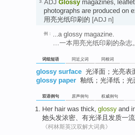
ADJ
Glossy
magazines, leaflet
3.
photographs are produced on e
用亮光纸印刷的
[ADJ n]
...a glossy magazine.
例：
…一本用亮光纸印刷的杂志
词组短语
同近义词
同根词
glossy surface
光泽面；光亮表
glossy paper
釉纸；光泽纸；光
双语例句
原声例句
权威例句
Her
hair
was thick
,
glossy
and
i
她
头发
浓密
、
有光泽
且
发
质一流
《柯林斯英汉双解大词典》