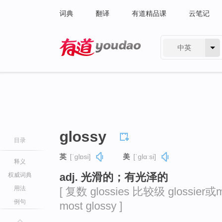
词典
翻译
有道精品课
云笔记
中英
有道 - 网易旗下搜索
glossy
目录
英
[ˈɡlɒsi]
美
[ˈɡlɑːsi]
释义
adj. 光滑的；有光泽的
权威词典
用法
[ 复数 glossies 比较级 glossier或m
例句
most glossy ]